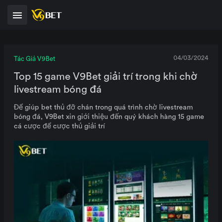
04/03/2024
Tác Giả V9Bet
Top 15 game V9Bet giải trí trong khi chờ
livestream bóng đá
Để giúp bet thủ đỡ chán trong quá trình chờ livestream
bóng đá, V9Bet xin giới thiệu đến quý khách hàng 15 game
cá cược để cược thủ giải trí