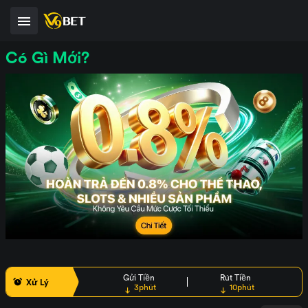
Có Gì Mới?
Gửi Tiền
Rút Tiền
Xử Lý
3phút
10phút